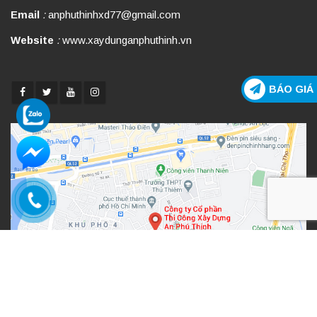
Email
:
anphuthinhxd77@gmail.com
Website
:
www.xaydunganphuthinh.vn
BÁO GIÁ