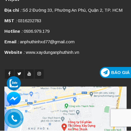
Địa chỉ
:
Số 2 Đường 33, Phường An Phú, Quận 2, TP. HCM
MST
:
0316232783
Hotline
:
0936.979.179
Email
:
anphuthinhxd77@gmail.com
Website
:
www.xaydunganphuthinh.vn
BÁO GIÁ