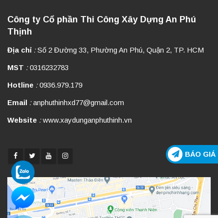
Công ty Cổ phần Thi Công Xây Dựng An Phú
Thịnh
Địa chỉ
:
Số 2 Đường 33, Phường An Phú, Quận 2, TP. HCM
MST
:
0316232783
Hotline
:
0936.979.179
Email
:
anphuthinhxd77@gmail.com
Website
:
www.xaydunganphuthinh.vn
BÁO GIÁ