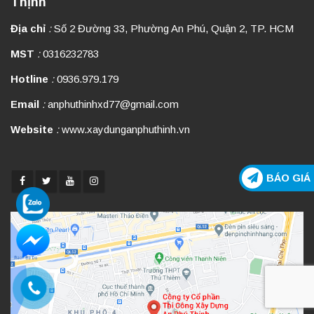
Thịnh
Địa chỉ
:
Số 2 Đường 33, Phường An Phú, Quận 2, TP. HCM
MST
:
0316232783
Hotline
:
0936.979.179
Email
:
anphuthinhxd77@gmail.com
Website
:
www.xaydunganphuthinh.vn
BÁO GIÁ