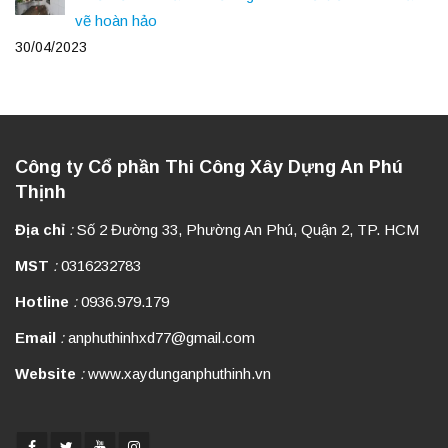
vẽ hoàn hảo
30/04/2023
Công ty Cổ phần Thi Công Xây Dựng An Phú
Thịnh
Địa chỉ
:
Số 2 Đường 33, Phường An Phú, Quận 2, TP. HCM
MST
:
0316232783
Hotline
:
0936.979.179
Email
:
anphuthinhxd77@gmail.com
Website
:
www.xaydunganphuthinh.vn