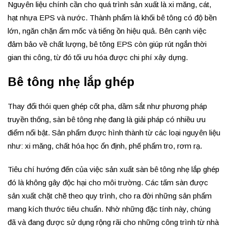
Nguyên liệu chính cần cho quá trình sản xuất là xi măng, cát,
hạt nhựa EPS và nước. Thành phẩm là khối bê tông có độ bền
lớn, ngăn chặn ẩm mốc và tiếng ồn hiệu quả. Bên cạnh việc
đảm bảo về chất lượng, bê tông EPS còn giúp rút ngắn thời
gian thi công, từ đó tối ưu hóa được chi phí xây dựng.
Bê tông nhẹ lắp ghép
Thay đổi thói quen ghép cốt pha, dầm sắt như phương pháp
truyền thống, sàn bê tông nhẹ đang là giải pháp có nhiều ưu
điểm nổi bật. Sản phẩm được hình thành từ các loại nguyên liệu
như: xi măng, chất hóa học ổn định, phế phẩm tro, rơm rạ.
Tiêu chí hướng đến của việc sản xuất sàn bê tông nhẹ lắp ghép
đó là không gây độc hại cho môi trường. Các tấm sàn được
sản xuất chặt chẽ theo quy trình, cho ra đời những sản phẩm
mang kích thước tiêu chuẩn. Nhờ những đặc tính này, chúng
đã và đang được sử dụng rộng rãi cho những công trình từ nhà