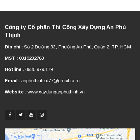
Công ty Cổ phần Thi Công Xây Dựng An Phú
Thịnh
Địa chỉ
:
Số 2 Đường 33, Phường An Phú, Quận 2, TP. HCM
MST
:
0316232783
Hotline
:
0936.979.179
Email
:
anphuthinhxd77@gmail.com
Website
:
www.xaydunganphuthinh.vn