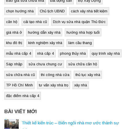
Báo giá sửa chữa nhà
bất động sản
Bộ Xây Dựng
chọn hướng nhà
Chủ tịch UBND
cách xây nhà tiết kiệm
căn hộ
cải tạo nhà cũ
Dịch vụ sửa nhà quận Thủ Đức
giá nhà ở
hướng dẫn xây nhà
hướng nhà hợp tuổi
khu đô thị
kinh nghiệm xây nhà
làm cầu thang
mẫu nhà cấp 4
nhà cấp 4
phong thủy nhà
quy trình xây nhà
Sáp nhập
sửa chưa chung cư
sửa chữa căn hộ
sửa chữa nhà cũ
thi công nhà cửa
thủ tục xây nhà
TP Hồ Chí Minh
tư vấn xây nhà trọ
xây nhà
đặc điểm nhà cấp 4
BÀI VIẾT MỚI
Thiết kế kiến trúc – Biến ngôi nhà mơ ước thành sự