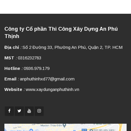
Công ty Cổ phần Thi Công Xây Dựng An Phú
Thịnh
Địa chỉ
:
Số 2 Đường 33, Phường An Phú, Quận 2, TP. HCM
MST
:
0316232783
Hotline
:
0936.979.179
Email
:
anphuthinhxd77@gmail.com
Website
:
www.xaydunganphuthinh.vn