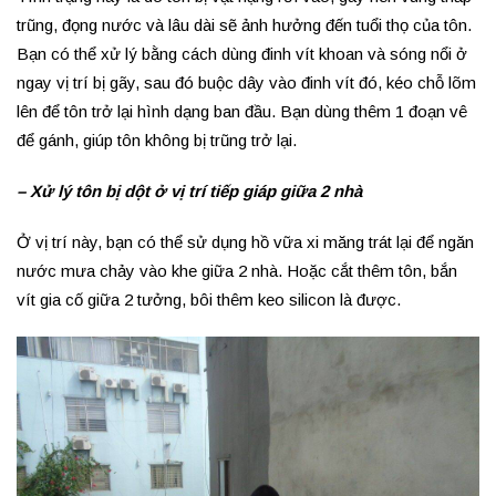
trũng, đọng nước và lâu dài sẽ ảnh hưởng đến tuổi thọ của tôn.
Bạn có thể xử lý bằng cách dùng đinh vít khoan và sóng nổi ở
ngay vị trí bị gãy, sau đó buộc dây vào đinh vít đó, kéo chỗ lõm
lên để tôn trở lại hình dạng ban đầu. Bạn dùng thêm 1 đoạn vê
để gánh, giúp tôn không bị trũng trở lại.
– Xử lý tôn bị dột ở vị trí tiếp giáp giữa 2 nhà
Ở vị trí này, bạn có thể sử dụng hồ vữa xi măng trát lại để ngăn
nước mưa chảy vào khe giữa 2 nhà. Hoặc cắt thêm tôn, bắn
vít gia cố giữa 2 tưởng, bôi thêm keo silicon là được.