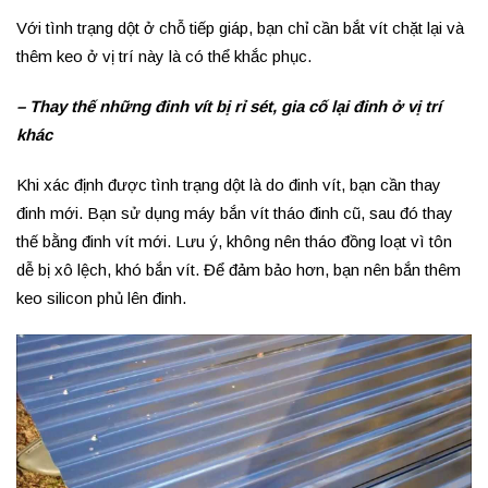
Với tình trạng dột ở chỗ tiếp giáp, bạn chỉ cần bắt vít chặt lại và
thêm keo ở vị trí này là có thể khắc phục.
– Thay thế những đinh vít bị rỉ sét, gia cố lại đinh ở vị trí
khác
Khi xác định được tình trạng dột là do đinh vít, bạn cần thay
đinh mới. Bạn sử dụng máy bắn vít tháo đinh cũ, sau đó thay
thế bằng đinh vít mới. Lưu ý, không nên tháo đồng loạt vì tôn
dễ bị xô lệch, khó bắn vít. Để đảm bảo hơn, bạn nên bắn thêm
keo silicon phủ lên đinh.