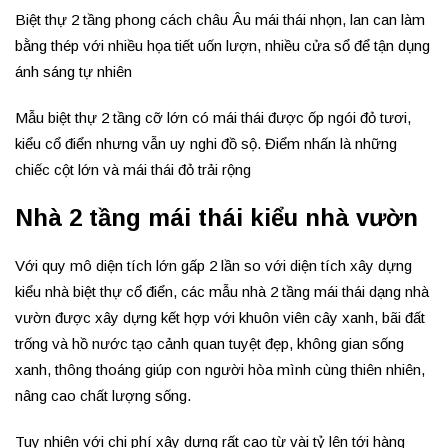
Biệt thự 2 tầng phong cách châu Âu mái thái nhọn, lan can làm
bằng thép với nhiều họa tiết uốn lượn, nhiều cửa sổ để tận dụng
ánh sáng tự nhiên
Mẫu biệt thự 2 tầng cỡ lớn có mái thái được ốp ngói đỏ tươi,
kiểu cổ điển nhưng vẫn uy nghi đồ sộ. Điểm nhấn là những
chiếc cột lớn và mái thái đỏ trải rộng
Nhà 2 tầng mái thái kiểu nhà vườn
Với quy mô diện tích lớn gấp 2 lần so với diện tích xây dựng
kiểu nhà biệt thự cổ điển, các mẫu nhà 2 tầng mái thái dạng nhà
vườn được xây dựng kết hợp với khuôn viên cây xanh, bãi đất
trống và hồ nước tạo cảnh quan tuyệt đẹp, không gian sống
xanh, thông thoáng giúp con người hòa mình cùng thiên nhiên,
nâng cao chất lượng sống.
Tuy nhiên với chi phí xây dựng rất cao từ vài tỷ lên tới hàng