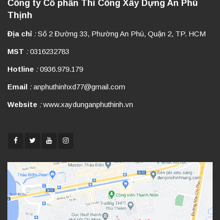
Công ty Cổ phần Thi Công Xây Dựng An Phú
Thịnh
Địa chỉ
:
Số 2 Đường 33, Phường An Phú, Quận 2, TP. HCM
MST
:
0316232783
Hotline
:
0936.979.179
Email
:
anphuthinhxd77@gmail.com
Website
:
www.xaydunganphuthinh.vn