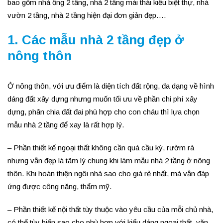
bao gồm nhà ống 2 tầng, nhà 2 tầng mái thái kiểu biệt thự, nhà
vườn 2 tầng, nhà 2 tầng hiện đại đơn giản đẹp….
1. Các mẫu nhà 2 tầng đẹp ở
nông thôn
Ở nông thôn, với ưu điểm là diện tích đất rộng, đa dạng về hình
dáng đất xây dựng nhưng muốn tối ưu về phần chi phí xây
dựng, phân chia đất đai phù hợp cho con cháu thì lựa chọn
mẫu nhà 2 tầng để xay là rất hợp lý.
– Phần thiết kế ngoại thất không cần quá cầu kỳ, rườm rà
nhưng vẫn đẹp là tâm lý chung khi làm mẫu nhà 2 tầng ở nông
thôn. Khi hoàn thiện ngôi nhà sao cho giá rẻ nhất, mà vẫn đáp
ứng được công năng, thẩm mỹ.
– Phần thiết kế nội thất tùy thuộc vào yêu cầu của mỗi chủ nhà,
có thể tùy biến sao cho phù hợp với kiểu dáng ngoại thất, văn