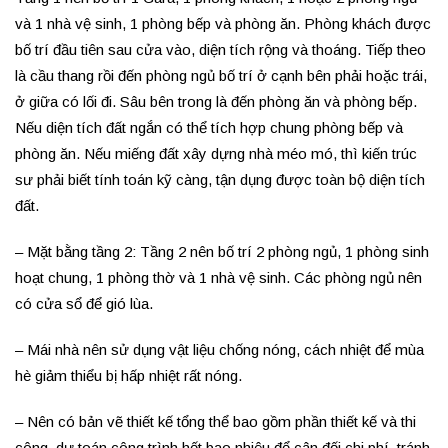
và 1 nhà vệ sinh, 1 phòng bếp và phòng ăn. Phòng khách được
bố trí đầu tiên sau cửa vào, diện tích rộng và thoáng. Tiếp theo
là cầu thang rồi đến phòng ngủ bố trí ở cạnh bên phải hoặc trái,
ở giữa có lối đi. Sâu bên trong là đến phòng ăn và phòng bếp.
Nếu diện tích đất ngắn có thể tích hợp chung phòng bếp và
phòng ăn. Nếu miếng đất xây dựng nhà méo mó, thì kiến trúc
sư phải biết tính toán kỹ càng, tận dụng được toàn bộ diện tích
đất.
– Mặt bằng tầng 2: Tầng 2 nên bố trí 2 phòng ngủ, 1 phòng sinh
hoạt chung, 1 phòng thờ và 1 nhà vệ sinh. Các phòng ngủ nên
có cửa sổ để gió lùa.
– Mái nhà nên sử dụng vật liệu chống nóng, cách nhiệt để mùa
hè giảm thiểu bị hấp nhiệt rất nóng.
– Nên có bản vẽ thiết kế tổng thể bao gồm phần thiết kế và thi
công, dự toán công trình hết bao nhiêu để cân đối chi phí, tránh