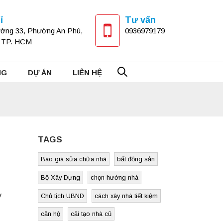
ỉ
Tư vấn
ờng 33, Phường An Phú,
0936979179
, TP. HCM
NG
DỰ ÁN
LIÊN HỆ
TAGS
Báo giá sửa chữa nhà
bất động sản
Bộ Xây Dựng
chọn hướng nhà
y
Chủ tịch UBND
cách xây nhà tiết kiệm
căn hộ
cải tạo nhà cũ