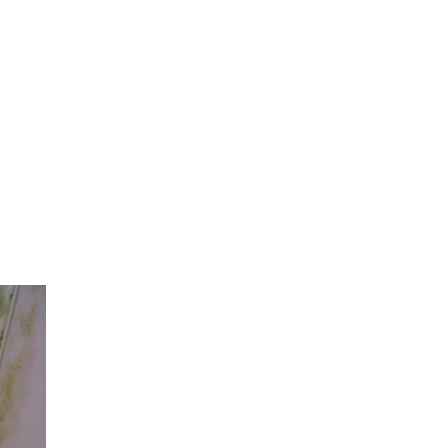
31/12/2021
Biệt thự nhà vườn cấp 4 thiết kế đẹp tinh tế
Các gia đình thay vì xây những công trình cao tầng, đồ 
đã lựa chọn kiểu biệt thự 1 tầng theo kiểu cấp 4 để gia đì
có không gian sống thoải mái, dễ chịu. Mọi hoạt động [...]