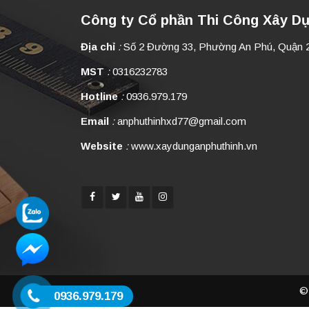
Công ty Cổ phần Thi Công Xây D
Địa chỉ
:
Số 2 Đường 33, Phường An Phú, Quận 
MST
:
0316232783
Hotline
:
0936.979.179
Email
:
anphuthinhxd77@gmail.com
Website
:
www.xaydunganphuthinh.vn
© 
0936.979.179