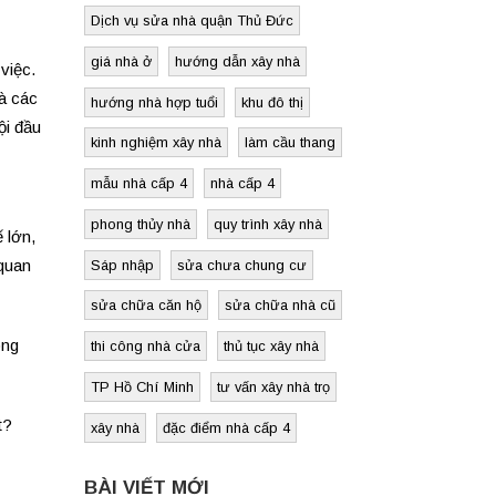
Dịch vụ sửa nhà quận Thủ Đức
giá nhà ở
hướng dẫn xây nhà
việc.
và các
hướng nhà hợp tuổi
khu đô thị
ội đầu
kinh nghiệm xây nhà
làm cầu thang
mẫu nhà cấp 4
nhà cấp 4
phong thủy nhà
quy trình xây nhà
 lớn,
 quan
Sáp nhập
sửa chưa chung cư
sửa chữa căn hộ
sửa chữa nhà cũ
ông
thi công nhà cửa
thủ tục xây nhà
TP Hồ Chí Minh
tư vấn xây nhà trọ
t?
xây nhà
đặc điểm nhà cấp 4
BÀI VIẾT MỚI