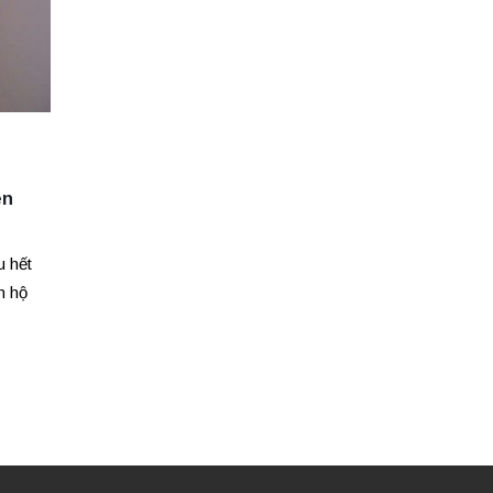
ên
u hết
n hộ